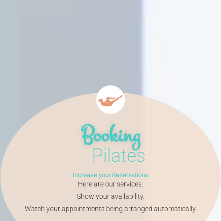
Booking
Pilates
Increase your Reservations
Here are our services.
Show your availability.
Watch your appointments being arranged automatically.